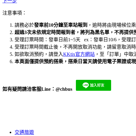
下一步
注意事項：
請務必於
發車前10分鐘至車站報到
，逾時將由現場候位乘
超過3次未依規定時間報到者，將列為黑名單，不再提供
受理訂票時間：發車日前1~5天 ex：發車日10/6，受理訂票日期：10
受理訂票時間截止後，不再開放取消功能，請留意取消時間
如欲取消預約，請登入
KKtix官方網站
，至「訂單」中取消
本頁面僅提供預約搭乘，搭乘日當天請使用電子票證或現
如有疑問請洽客服Line：
@chbus
​
交通旅遊