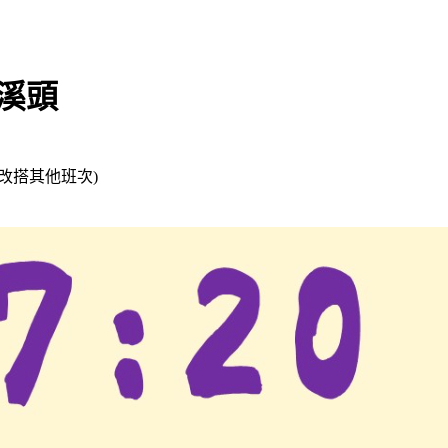
→溪頭
位改搭其他班次)