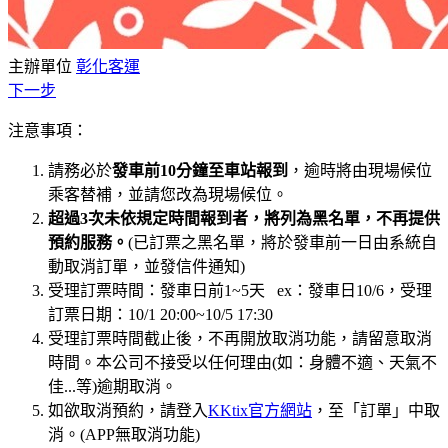
主辦單位
彰化客運
下一步
注意事項：
請務必於
發車前10分鐘至車站報到
，逾時將由現場候位
乘客替補，並請您改為現場候位。
超過3次未依規定時間報到者，將列為黑名單，不再提供
預約服務。
(已訂票之黑名單，將於發車前一日由系統自
動取消訂單，並發信件通知)
受理訂票時間：發車日前1~5天 ex：發車日10/6，受理
訂票日期：10/1 20:00~10/5 17:30
受理訂票時間截止後，不再開放取消功能，請留意取消
時間。本公司不接受以任何理由(如：身體不適、天氣不
佳...等)逾期取消。
如欲取消預約，請登入
KKtix官方網站
，至「訂單」中取
消。(APP無取消功能)