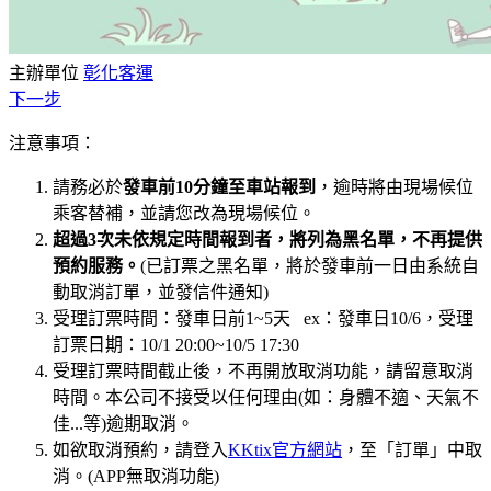
主辦單位
彰化客運
下一步
注意事項：
請務必於
發車前10分鐘至車站報到
，逾時將由現場候位
乘客替補，並請您改為現場候位。
超過3次未依規定時間報到者，將列為黑名單，不再提供
預約服務。
(已訂票之黑名單，將於發車前一日由系統自
動取消訂單，並發信件通知)
受理訂票時間：發車日前1~5天 ex：發車日10/6，受理
訂票日期：10/1 20:00~10/5 17:30
受理訂票時間截止後，不再開放取消功能，請留意取消
時間。本公司不接受以任何理由(如：身體不適、天氣不
佳...等)逾期取消。
如欲取消預約，請登入
KKtix官方網站
，至「訂單」中取
消。(APP無取消功能)