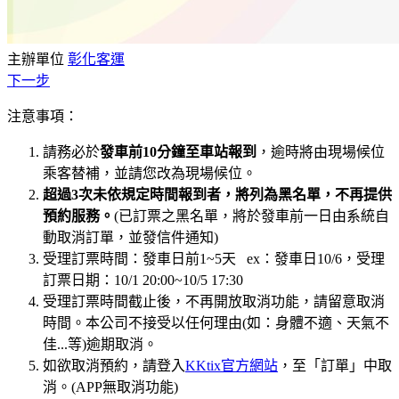
主辦單位
彰化客運
下一步
注意事項：
請務必於
發車前10分鐘至車站報到
，逾時將由現場候位
乘客替補，並請您改為現場候位。
超過3次未依規定時間報到者，將列為黑名單，不再提供
預約服務。
(已訂票之黑名單，將於發車前一日由系統自
動取消訂單，並發信件通知)
受理訂票時間：發車日前1~5天 ex：發車日10/6，受理
訂票日期：10/1 20:00~10/5 17:30
受理訂票時間截止後，不再開放取消功能，請留意取消
時間。本公司不接受以任何理由(如：身體不適、天氣不
佳...等)逾期取消。
如欲取消預約，請登入
KKtix官方網站
，至「訂單」中取
消。(APP無取消功能)