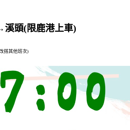
 鹿港→溪頭(限鹿港上車)
位改搭其他班次)