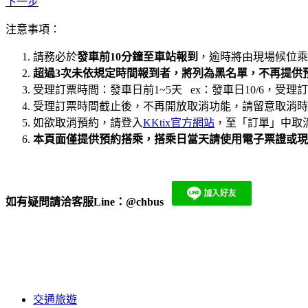
下一步
注意事項：
請務必於
發車前10分鐘至車站報到
，逾時將由現場候位乘
超過3次未依規定時間報到者，將列為黑名單，不再提供
受理訂票時間：發車日前1~5天 ex：發車日10/6，受理訂票日期：10
受理訂票時間截止後，不再開放取消功能，請留意取消時間
如欲取消預約，請登入
KKtix官方網站
，至「訂單」中取消
本頁面僅提供預約搭乘，搭乘日當天請使用電子票證或現
如有疑問請洽客服Line：
@chbus
​
交通旅遊