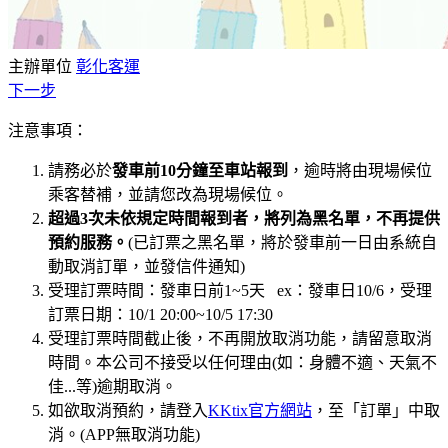
主辦單位
彰化客運
下一步
注意事項：
請務必於
發車前10分鐘至車站報到
，逾時將由現場候位
乘客替補，並請您改為現場候位。
超過3次未依規定時間報到者，將列為黑名單，不再提供
預約服務。
(已訂票之黑名單，將於發車前一日由系統自
動取消訂單，並發信件通知)
受理訂票時間：發車日前1~5天 ex：發車日10/6，受理
訂票日期：10/1 20:00~10/5 17:30
受理訂票時間截止後，不再開放取消功能，請留意取消
時間。本公司不接受以任何理由(如：身體不適、天氣不
佳...等)逾期取消。
如欲取消預約，請登入
KKtix官方網站
，至「訂單」中取
消。(APP無取消功能)