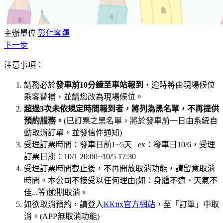
主辦單位
彰化客運
下一步
注意事項：
請務必於
發車前10分鐘至車站報到
，逾時將由現場候位
乘客替補，並請您改為現場候位。
超過3次未依規定時間報到者，將列為黑名單，不再提供
預約服務。
(已訂票之黑名單，將於發車前一日由系統自
動取消訂單，並發信件通知)
受理訂票時間：發車日前1~5天 ex：發車日10/6，受理
訂票日期：10/1 20:00~10/5 17:30
受理訂票時間截止後，不再開放取消功能，請留意取消
時間。本公司不接受以任何理由(如：身體不適、天氣不
佳...等)逾期取消。
如欲取消預約，請登入
KKtix官方網站
，至「訂單」中取
消。(APP無取消功能)